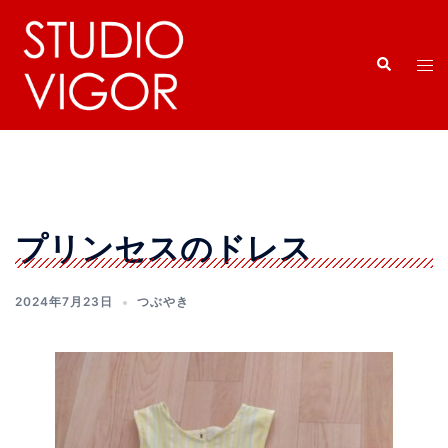
コ
ン
検
テ
ト
索
ン
グ
ツ
ル
へ
メ
ス
ニ
キ
ュ
ッ
ー
プリンセスのドレス
プ
2024年7月23日
つぶやき