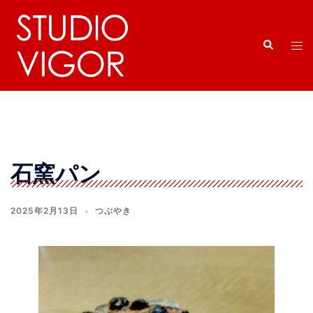
コ
ン
検
テ
ト
索
ン
グ
ツ
ル
へ
メ
ス
ニ
キ
ュ
ッ
ー
石窯パン
プ
2025年2月13日
つぶやき