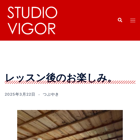
コ
ン
検
テ
ト
索
ン
グ
ツ
ル
へ
メ
ス
ニ
キ
ュ
ッ
ー
レッスン後のお楽しみ。
プ
2025年3月22日
つぶやき