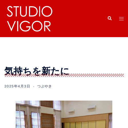
コ
ン
検
テ
ト
索
ン
グ
ツ
ル
へ
メ
ス
ニ
キ
ュ
ッ
ー
気持ちを新たに
プ
2025年4月3日
つぶやき